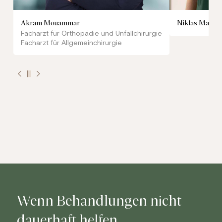
Akram Mouammar
Niklas Marks
Facharzt für Orthopädie und Unfallchirurgie
Facharzt für Allgemeinchirurgie
0
1
2
3
Wenn Behandlungen nicht
dauerhaft helfen