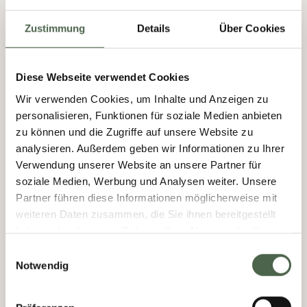
Zustimmung
Details
Über Cookies
Diese Webseite verwendet Cookies
Ihre Spezialisten für
Wir verwenden Cookies, um Inhalte und Anzeigen zu
Orthopädie und
personalisieren, Funktionen für soziale Medien anbieten
zu können und die Zugriffe auf unsere Website zu
Schmerztherapie
analysieren. Außerdem geben wir Informationen zu Ihrer
Verwendung unserer Website an unsere Partner für
Verlässlichkeit, Kompetenz und
soziale Medien, Werbung und Analysen weiter. Unsere
langjährige medizinische Erfahrung
Partner führen diese Informationen möglicherweise mit
weiteren Daten zusammen, die Sie ihnen bereitgestellt
Die Besonderheit des Auromedicums ist, das
haben oder die sie im Rahmen Ihrer Nutzung der Dienste
hier Orthopädie, Schmerztherapie,
gesammelt haben.
Einwilligungsauswahl
Physiotherapie und medizinische
Notwendig
Trainingstherapie unter einem Dach angeboten
werden. Somit sind wir ein zentraler