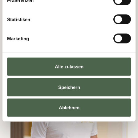
Präferenzen
Anlaufpunkt für Privatpatienten und
Selbstzahler, die eine qualifizierte Orthopädie
Statistiken
in Frankfurt suchen.
Marketing
Alle zulassen
Speichern
Ablehnen